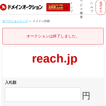
ー
ロ
ト
ヘ
ビ
グ
ッ
ル
イ
ス
プ
プ
ン
概
要
オークショントップ
ドメイン詳細
オークションは終了しました。
reach.jp
入札額
円