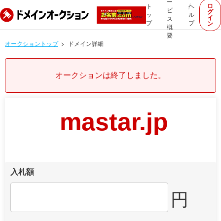
ー
ロ
ト
ヘ
ビ
グ
ッ
ル
イ
ス
プ
プ
ン
概
要
オークショントップ
ドメイン詳細
オークションは終了しました。
mastar.jp
入札額
円