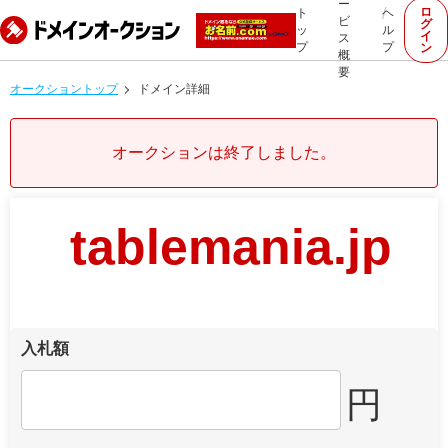
ー
ロ
ト
ヘ
ビ
グ
ッ
ル
イ
ス
プ
プ
ン
概
要
オークショントップ
ドメイン詳細
オークションは終了しました。
tablemania.jp
入札額
円