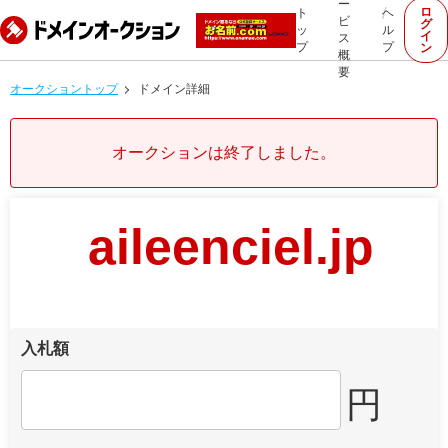
ー
ロ
ト
ヘ
ビ
グ
ッ
ル
イ
ス
プ
プ
ン
概
要
オークショントップ
ドメイン詳細
オークションは終了しました。
aileenciel.jp
入札額
円