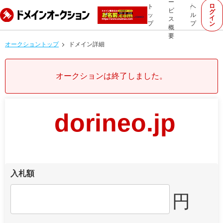
ー
ロ
ト
ヘ
ビ
グ
ッ
ル
イ
ス
プ
プ
ン
概
要
オークショントップ
ドメイン詳細
オークションは終了しました。
dorineo.jp
入札額
円