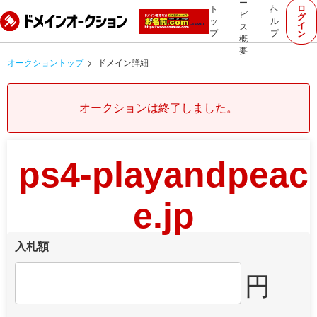
ー
ロ
ト
ヘ
ビ
グ
ッ
ル
イ
ス
プ
プ
ン
概
要
オークショントップ
ドメイン詳細
オークションは終了しました。
ps4-playandpeac
e.jp
入札額
円