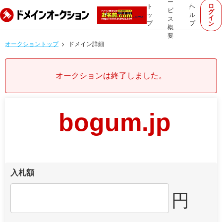
ー
ロ
ト
ヘ
ビ
グ
ッ
ル
イ
ス
プ
プ
ン
概
要
オークショントップ
ドメイン詳細
オークションは終了しました。
bogum.jp
入札額
円