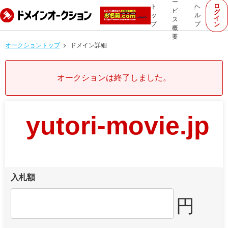
ー
ロ
ト
ヘ
ビ
グ
ッ
ル
イ
ス
プ
プ
ン
概
要
オークショントップ
ドメイン詳細
オークションは終了しました。
yutori-movie.jp
入札額
円