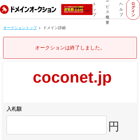
ー
ロ
ト
ヘ
ビ
グ
ッ
ル
イ
ス
プ
プ
ン
概
要
オークショントップ
ドメイン詳細
オークションは終了しました。
coconet.jp
入札額
円