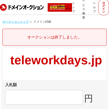
ー
ロ
ト
ヘ
ビ
グ
ッ
ル
イ
ス
プ
プ
ン
概
要
オークショントップ
ドメイン詳細
オークションは終了しました。
teleworkdays.jp
入札額
円