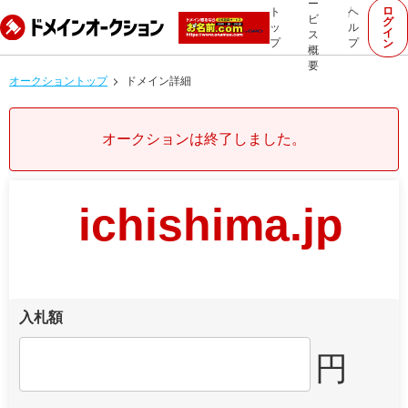
ー
ロ
ト
ヘ
ビ
グ
ッ
ル
イ
ス
プ
プ
ン
概
要
オークショントップ
ドメイン詳細
オークションは終了しました。
ichishima.jp
入札額
円