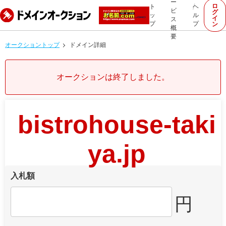
ー
ロ
ト
ヘ
ビ
グ
ッ
ル
イ
ス
プ
プ
ン
概
要
オークショントップ
ドメイン詳細
オークションは終了しました。
bistrohouse-taki
ya.jp
入札額
円