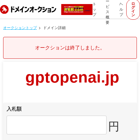
ー
ロ
ト
ヘ
ビ
グ
ッ
ル
イ
ス
プ
プ
ン
概
要
オークショントップ
ドメイン詳細
オークションは終了しました。
gptopenai.jp
入札額
円