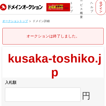
ー
ロ
ト
ヘ
ビ
グ
ッ
ル
イ
ス
プ
プ
ン
概
要
オークショントップ
ドメイン詳細
オークションは終了しました。
kusaka-toshiko.j
p
入札額
円