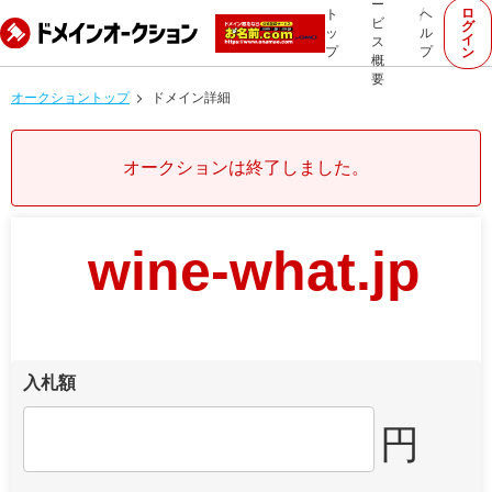
ー
ロ
ト
ヘ
ビ
グ
ッ
ル
イ
ス
プ
プ
ン
概
要
オークショントップ
ドメイン詳細
オークションは終了しました。
wine-what.jp
入札額
円