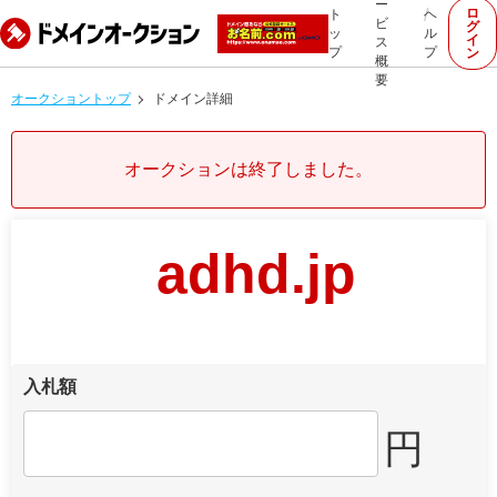
ー
ロ
ト
ヘ
ビ
グ
ッ
ル
イ
ス
プ
プ
ン
概
要
オークショントップ
ドメイン詳細
オークションは終了しました。
adhd.jp
入札額
円