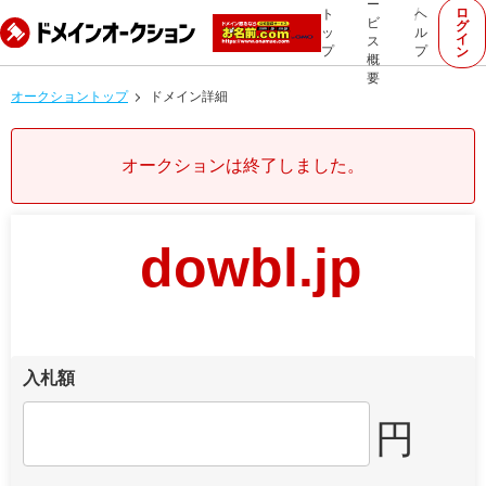
ー
ロ
ト
ヘ
ビ
グ
ッ
ル
イ
ス
プ
プ
ン
概
要
オークショントップ
ドメイン詳細
オークションは終了しました。
dowbl.jp
入札額
円