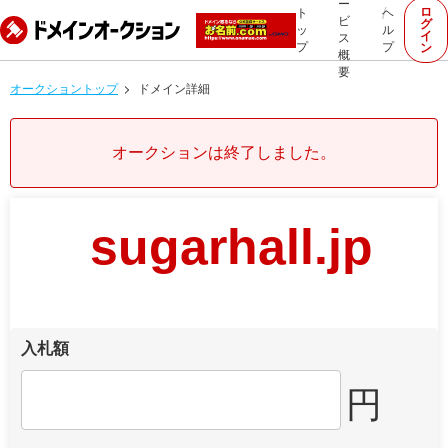
ー
ロ
ト
ヘ
ビ
グ
ッ
ル
イ
ス
プ
プ
ン
概
要
オークショントップ
ドメイン詳細
オークションは終了しました。
sugarhall.jp
入札額
円