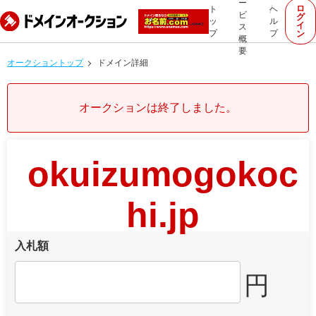
ー
ロ
ト
ヘ
ビ
グ
ッ
ル
イ
ス
プ
プ
ン
概
要
オークショントップ
ドメイン詳細
オークションは終了しました。
okuizumogokoc
hi.jp
入札額
円