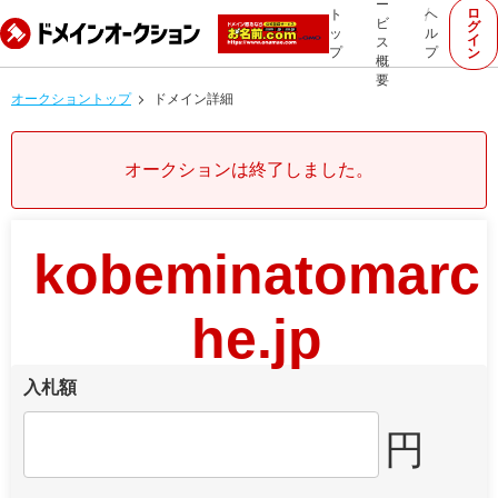
ー
ロ
ト
ヘ
ビ
グ
ッ
ル
イ
ス
プ
プ
ン
概
要
オークショントップ
ドメイン詳細
オークションは終了しました。
kobeminatomarc
he.jp
入札額
円