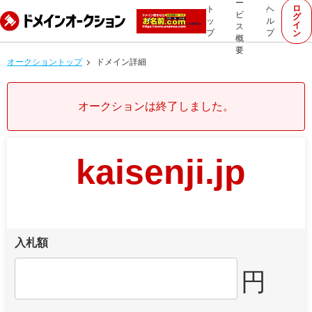
ー
ロ
ト
ヘ
ビ
グ
ッ
ル
イ
ス
プ
プ
ン
概
要
オークショントップ
ドメイン詳細
オークションは終了しました。
kaisenji.jp
入札額
円