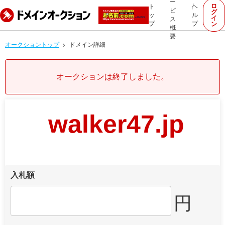
ー
ロ
ト
ヘ
ビ
グ
ッ
ル
イ
ス
プ
プ
ン
概
要
オークショントップ
ドメイン詳細
オークションは終了しました。
walker47.jp
入札額
円