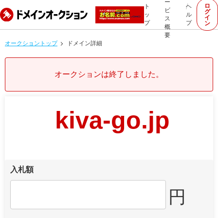
ー
ロ
ト
ヘ
ビ
グ
ッ
ル
イ
ス
プ
プ
ン
概
要
オークショントップ
ドメイン詳細
オークションは終了しました。
kiva-go.jp
入札額
円