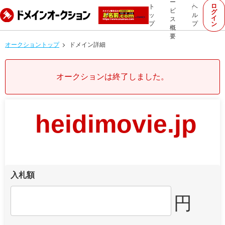
ー
ロ
ト
ヘ
ビ
グ
ッ
ル
イ
ス
プ
プ
ン
概
要
オークショントップ
ドメイン詳細
オークションは終了しました。
heidimovie.jp
入札額
円