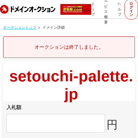
ー
ロ
ト
ヘ
ビ
グ
ッ
ル
イ
ス
プ
プ
ン
概
要
オークショントップ
ドメイン詳細
オークションは終了しました。
setouchi-palette.
jp
入札額
円