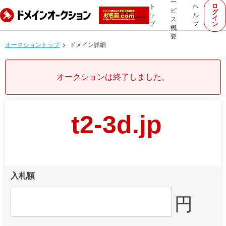
ー
ロ
ト
ヘ
ビ
グ
ッ
ル
イ
ス
プ
プ
ン
概
要
オークショントップ
ドメイン詳細
オークションは終了しました。
t2-3d.jp
入札額
円