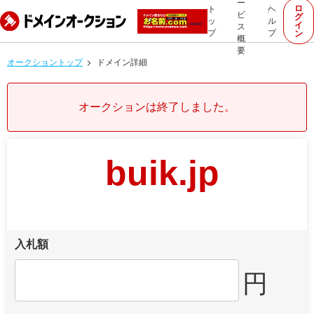
ー
ロ
ト
ヘ
ビ
グ
ッ
ル
イ
ス
プ
プ
ン
概
要
オークショントップ
ドメイン詳細
オークションは終了しました。
buik.jp
入札額
円