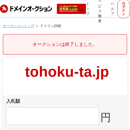
ー
ロ
ト
ヘ
ビ
グ
ッ
ル
イ
ス
プ
プ
ン
概
要
オークショントップ
ドメイン詳細
オークションは終了しました。
tohoku-ta.jp
入札額
円