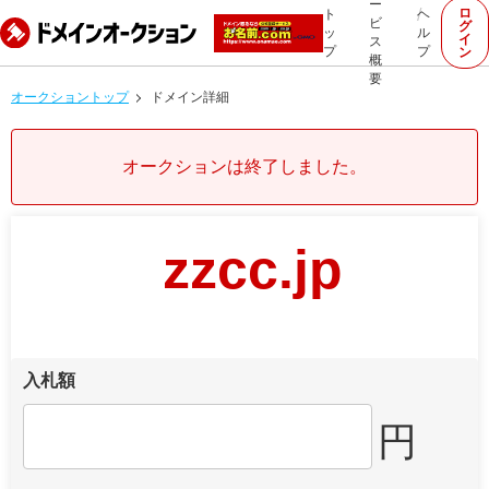
ー
ロ
ト
ヘ
ビ
グ
ッ
ル
イ
ス
プ
プ
ン
概
要
オークショントップ
ドメイン詳細
オークションは終了しました。
zzcc.jp
入札額
円