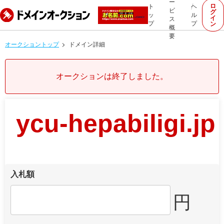
ー
ロ
ト
ヘ
ビ
グ
ッ
ル
イ
ス
プ
プ
ン
概
要
オークショントップ
ドメイン詳細
オークションは終了しました。
ycu-hepabiligi.jp
入札額
円