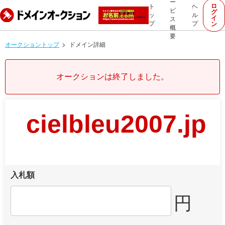
ー
ロ
ト
ヘ
ビ
グ
ッ
ル
イ
ス
プ
プ
ン
概
要
オークショントップ
ドメイン詳細
オークションは終了しました。
cielbleu2007.jp
入札額
円