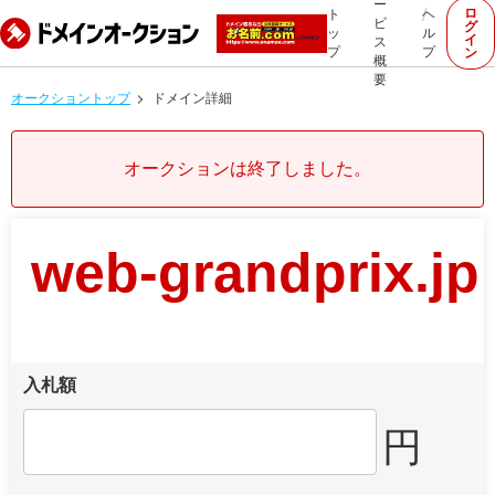
ー
ロ
ト
ヘ
ビ
グ
ッ
ル
イ
ス
プ
プ
ン
概
要
オークショントップ
ドメイン詳細
オークションは終了しました。
web-grandprix.jp
入札額
円