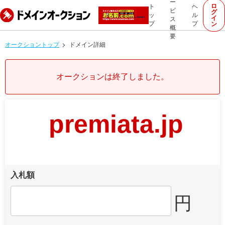
ー
ロ
ト
ヘ
ビ
グ
ッ
ル
イ
ス
プ
プ
ン
概
要
オークショントップ
ドメイン詳細
オークションは終了しました。
premiata.jp
入札額
円