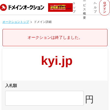
ー
ロ
ト
ヘ
ビ
グ
ッ
ル
イ
ス
プ
プ
ン
概
要
オークショントップ
ドメイン詳細
オークションは終了しました。
kyi.jp
入札額
円