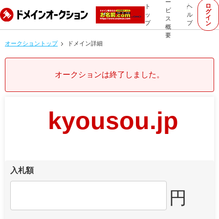
ー
ロ
ト
ヘ
ビ
グ
ッ
ル
イ
ス
プ
プ
ン
概
要
オークショントップ
ドメイン詳細
オークションは終了しました。
kyousou.jp
入札額
円