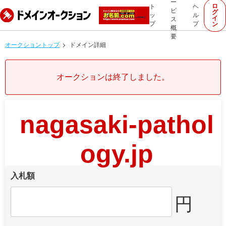
ー
ロ
ト
ヘ
ビ
グ
ッ
ル
イ
ス
プ
プ
ン
概
要
オークショントップ
ドメイン詳細
オークションは終了しました。
nagasaki-pathol
ogy.jp
入札額
円