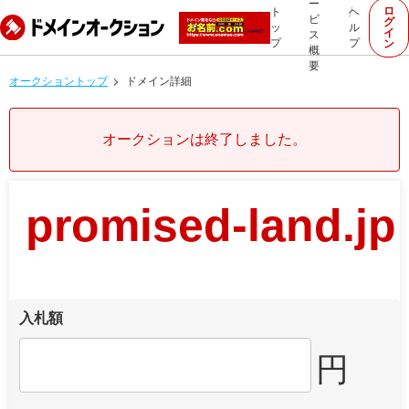
ー
ロ
ト
ヘ
ビ
グ
ッ
ル
イ
ス
プ
プ
ン
概
要
オークショントップ
ドメイン詳細
オークションは終了しました。
promised-land.jp
入札額
円