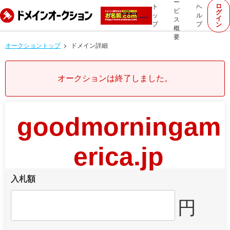
ー
ロ
ト
ヘ
ビ
グ
ッ
ル
イ
ス
プ
プ
ン
概
要
オークショントップ
ドメイン詳細
オークションは終了しました。
goodmorningam
erica.jp
入札額
円