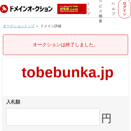
ー
ロ
ト
ヘ
ビ
グ
ッ
ル
イ
ス
プ
プ
ン
概
要
オークショントップ
ドメイン詳細
オークションは終了しました。
tobebunka.jp
入札額
円