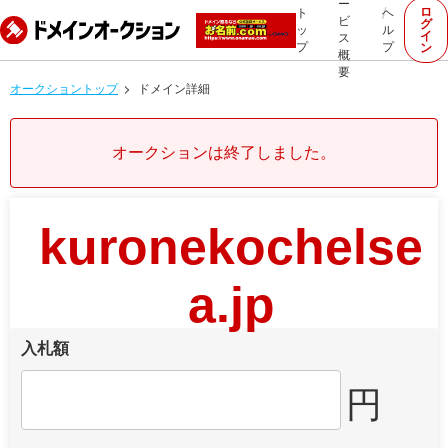
ー
ロ
ト
ヘ
ビ
グ
ッ
ル
イ
ス
プ
プ
ン
概
要
オークショントップ
ドメイン詳細
オークションは終了しました。
kuronekochelse
a.jp
入札額
円