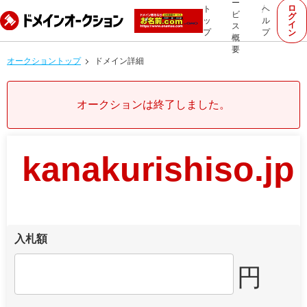
ー
ロ
ト
ヘ
ビ
グ
ッ
ル
イ
ス
プ
プ
ン
概
要
オークショントップ
ドメイン詳細
オークションは終了しました。
kanakurishiso.jp
入札額
円