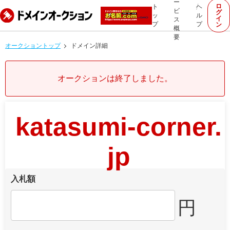
ー
ロ
ト
ヘ
ビ
グ
ッ
ル
イ
ス
プ
プ
ン
概
要
オークショントップ
ドメイン詳細
オークションは終了しました。
katasumi-corner.
jp
入札額
円