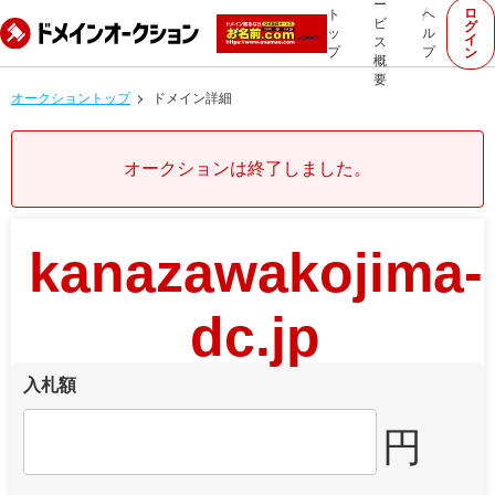
ー
ロ
ト
ヘ
ビ
グ
ッ
ル
イ
ス
プ
プ
ン
概
要
オークショントップ
ドメイン詳細
オークションは終了しました。
kanazawakojima-
dc.jp
入札額
円