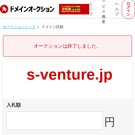
ー
ロ
ト
ヘ
ビ
グ
ッ
ル
イ
ス
プ
プ
ン
概
要
オークショントップ
ドメイン詳細
オークションは終了しました。
s-venture.jp
入札額
円