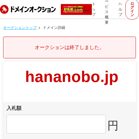
ー
ロ
ト
ヘ
ビ
グ
ッ
ル
イ
ス
プ
プ
ン
概
要
オークショントップ
ドメイン詳細
オークションは終了しました。
hananobo.jp
入札額
円