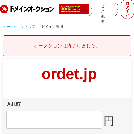
ー
ロ
ト
ヘ
ビ
グ
ッ
ル
イ
ス
プ
プ
ン
概
要
オークショントップ
ドメイン詳細
オークションは終了しました。
ordet.jp
入札額
円