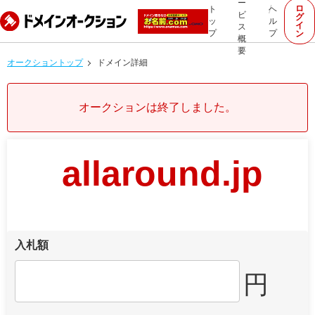
ー
ロ
ト
ヘ
ビ
グ
ッ
ル
イ
ス
プ
プ
ン
概
要
オークショントップ
ドメイン詳細
オークションは終了しました。
allaround.jp
入札額
円