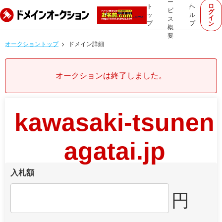
ー
ロ
ト
ヘ
ビ
グ
ッ
ル
イ
ス
プ
プ
ン
概
要
オークショントップ
ドメイン詳細
オークションは終了しました。
kawasaki-tsunen
agatai.jp
入札額
円