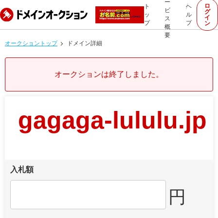
ー
ロ
ト
ヘ
ビ
グ
ッ
ル
イ
ス
プ
プ
ン
概
要
オークショントップ
ドメイン詳細
オークションは終了しました。
gagaga-lululu.jp
入札額
円