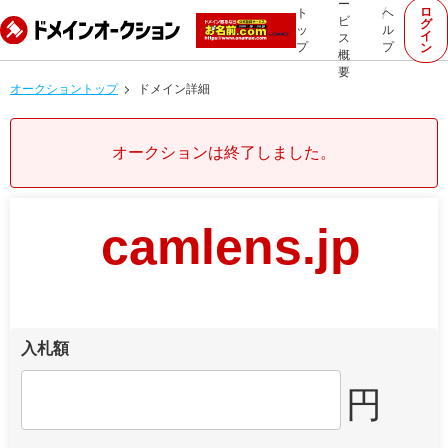
ー
ロ
ト
ヘ
ビ
グ
ッ
ル
イ
ス
プ
プ
ン
概
要
オークショントップ
ドメイン詳細
オークションは終了しました。
camlens.jp
入札額
円